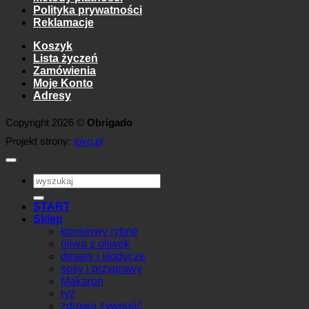
Polityka prywatności
Reklamacje
Koszyk
Lista życzeń
Zamówienia
Moje Konto
Adresy
Copyright 2026 ©
Obrigado
Projekt strony:
iovo.pl
Szukaj:
START
Sklep
konserwy rybne
oliwa z oliwek
desery i słodycze
sosy i przyprawy
Makaron
ryż
zdrowa żywność