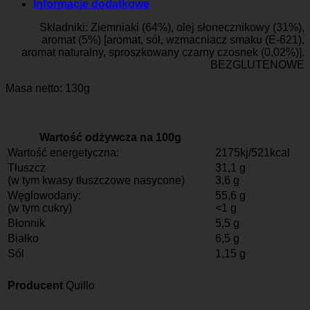
Informacje dodatkowe
Składniki: Ziemniaki (64%), olej słonecznikowy (31%),
aromat (5%) [aromat, sól, wzmacniacz smaku (E-621),
aromat naturalny, sproszkowany czarny czosnek (0,02%)].
BEZGLUTENOWE
Masa netto: 130g
Wartość odżywcza na 100g
Wartość energetyczna:
2175kj/521kcal
Tłuszcz
31,1 g
(w tym kwasy tłuszczowe nasycone)
3,6 g
Węglowodany:
55,6 g
(w tym cukry)
<1 g
Błonnik
5,5 g
Białko
6,5 g
Sól
1,15 g
Producent
Quillo