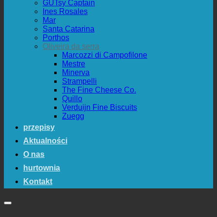
GUTsy Captain
Ines Rosales
Mar
Santa Catarina
Porthos
Oliveira da serra
Marcozzi di Campofilone
Mestre
Minerva
Strampelli
The Fine Cheese Co.
Quillo
Verduijn Fine Biscuits
Zuegg
przepisy
Aktualności
O nas
hurtownia
Kontakt