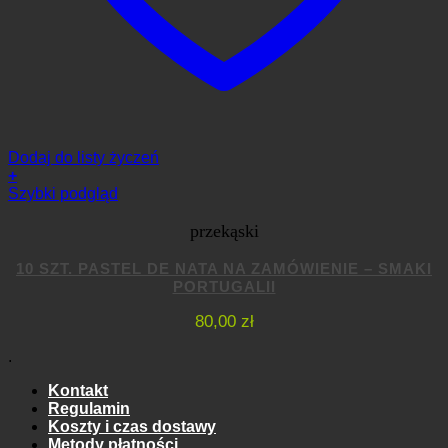
Dodaj do listy życzeń
+
Szybki podgląd
przekąski
10 SZT. PASTEL DE NATA NA ZAMÓWIENIE – SMAKI
PORTUGALII
80,00
zł
.
Kontakt
Regulamin
Koszty i czas dostawy
Metody płatności