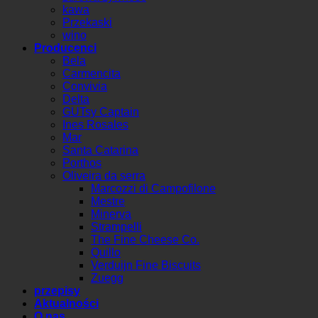
kawa
Przekaski
wino
Producenci
Bela
Carmencita
Convivia
Delta
GUTsy Captain
Ines Rosales
Mar
Santa Catarina
Porthos
Oliveira da serra
Marcozzi di Campofilone
Mestre
Minerva
Strampelli
The Fine Cheese Co.
Quillo
Verduijn Fine Biscuits
Zuegg
przepisy
Aktualności
O nas