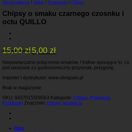
Strona główna
/
Sklep
/
Przekąski
/
Chipsy
Chipsy o smaku czarnego czosnku i
octu QUILLO
Pierwotna
Aktualna
15,00
zł
5,00
zł
cena
cena
wynosiła:
wynosi:
Niepowtarzalne połączenie smaków.
I trafnie opisujące to, co
15,00 zł.
5,00 zł.
jest uważane za gastronomiczny przysmak, przygodę.
Importer I dystrybutor: www.obrigado.pl
Brak w magazynie
SKU:
8437015509563
Kategorie:
Chipsy
,
Promocje
,
Przekąski
Znaczniki:
chipsy
,
promocja
Opis