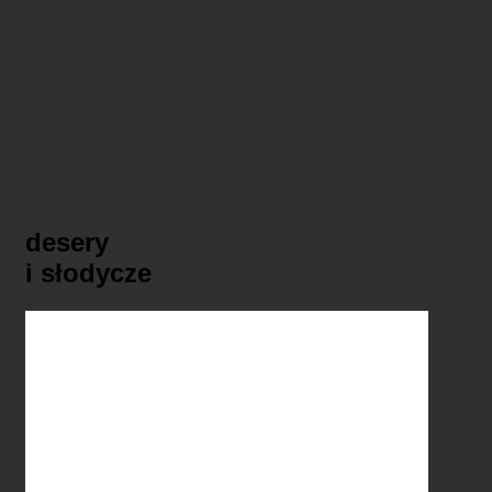
desery
i słodycze