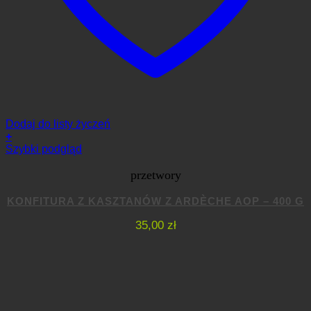
Dodaj do listy życzeń
+
Szybki podgląd
przetwory
KONFITURA Z KASZTANÓW Z ARDÈCHE AOP – 400 G
35,00
zł