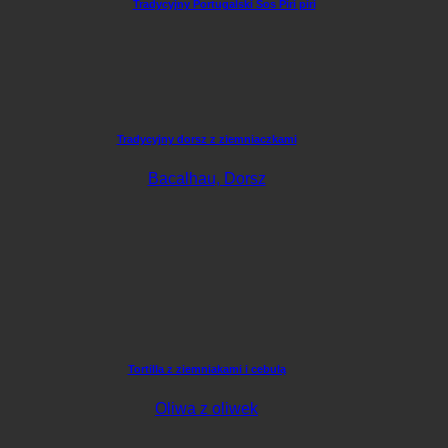
Tradycyjny Portugalski Sos Piri piri
Tradycyjny dorsz z ziemniaczkami
Bacalhau, Dorsz
Tortilla z ziemniakami i cebulą
Oliwa z oliwek