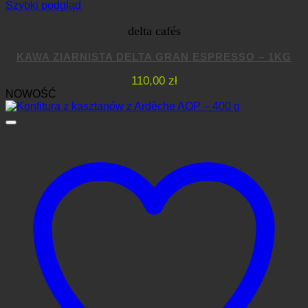
Szybki podgląd
delta cafés
KAWA ZIARNISTA DELTA GRAN ESPRESSO – 1KG
110,00
zł
NOWOŚĆ