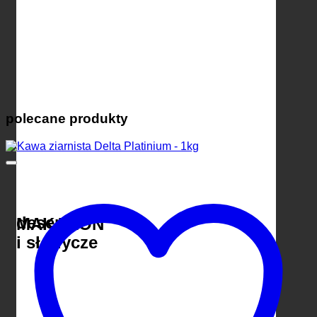
polecane produkty
desery
MAKARON
i słodycze