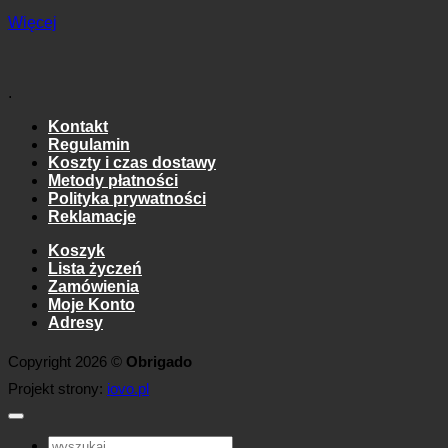
Więcej
.
Kontakt
Regulamin
Koszty i czas dostawy
Metody płatności
Polityka prywatności
Reklamacje
Koszyk
Lista życzeń
Zamówienia
Moje Konto
Adresy
Copyright 2026 ©
Obrigado
Projekt strony:
iovo.pl
Szukaj: