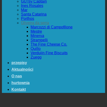
GUTsy Captain
Ines Rosales
Mar
Santa Catarina
Porthos
Oliveira da serra
Marcozzi di Campofilone
Mestre
Minerva
Strampelli
The Fine Cheese Co.
Quillo
Verduijn Fine Biscuits
Zuegg
przepisy
Aktualności
O nas
hurtownia
Kontakt