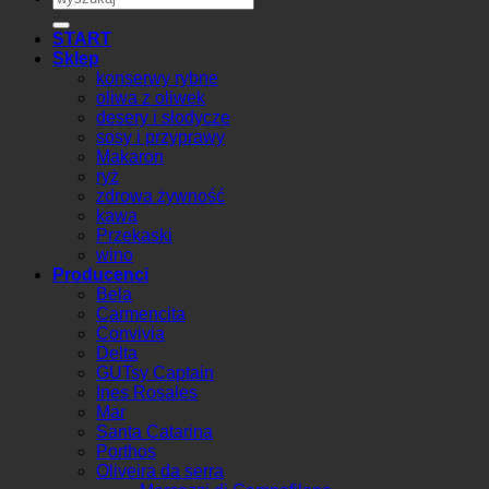
START
Sklep
konserwy rybne
oliwa z oliwek
desery i słodycze
sosy i przyprawy
Makaron
ryż
zdrowa żywność
kawa
Przekaski
wino
Producenci
Bela
Carmencita
Convivia
Delta
GUTsy Captain
Ines Rosales
Mar
Santa Catarina
Porthos
Oliveira da serra