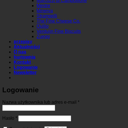
Marcozzi di Campofilone
Mestre
Minerva
Strampelli
The Fine Cheese Co.
Quillo
Verduijn Fine Biscuits
Zuegg
przepisy
Aktualności
O nas
hurtownia
Kontakt
Logowanie
Newsletter
Logowanie
Wymagane
Nazwa użytkownika lub adres e-mail
*
Wymagane
Hasło
*