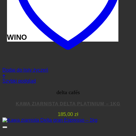
WINO
Dodaj do listy życzeń
+
Szybki podgląd
delta cafés
KAWA ZIARNISTA DELTA PLATINIUM – 1KG
185,00
zł