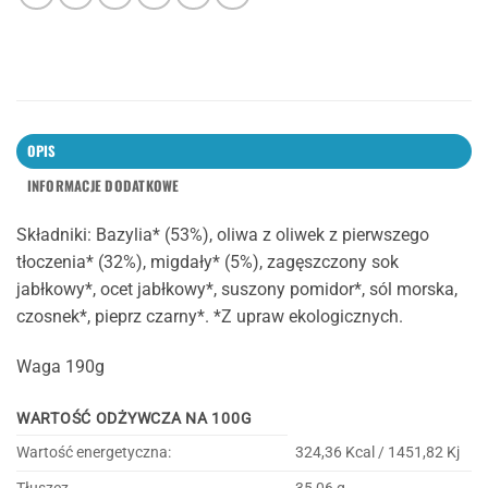
OPIS
INFORMACJE DODATKOWE
Składniki: Bazylia* (53%), oliwa z oliwek z pierwszego
tłoczenia* (32%), migdały* (5%), zagęszczony sok
jabłkowy*, ocet jabłkowy*, suszony pomidor*, sól morska,
czosnek*, pieprz czarny*. *Z upraw ekologicznych.
Waga 190g
WARTOŚĆ ODŻYWCZA NA 100G
Wartość energetyczna:
324,36 Kcal / 1451,82 Kj