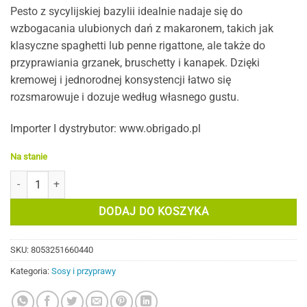
Pesto z sycylijskiej bazylii idealnie nadaje się do
wzbogacania ulubionych dań z makaronem, takich jak
klasyczne spaghetti lub penne rigattone, ale także do
przyprawiania grzanek, bruschetty i kanapek.
Dzięki
kremowej i jednorodnej konsystencji łatwo się
rozsmarowuje i dozuje według własnego gustu.
Importer I dystrybutor: www.obrigado.pl
Na stanie
ilość Pesto Sycylijskie z bazylii BIO
DODAJ DO KOSZYKA
SKU:
8053251660440
Kategoria:
Sosy i przyprawy