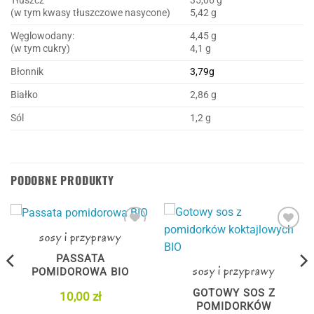
Tłuszcz
35,06 g
(w tym kwasy tłuszczowe nasycone)
5,42 g
Węglowodany:
4,45 g
(w tym cukry)
4,1 g
Błonnik
3,79g
Białko
2,86 g
Sól
1,2 g
PODOBNE PRODUKTY
sosy i przyprawy
Dodaj
Dodaj
do
do
PASSATA
listy
listy
sosy i przyprawy
życzeń
życzeń
POMIDOROWA BIO
GOTOWY SOS Z
10,00
zł
POMIDORKÓW