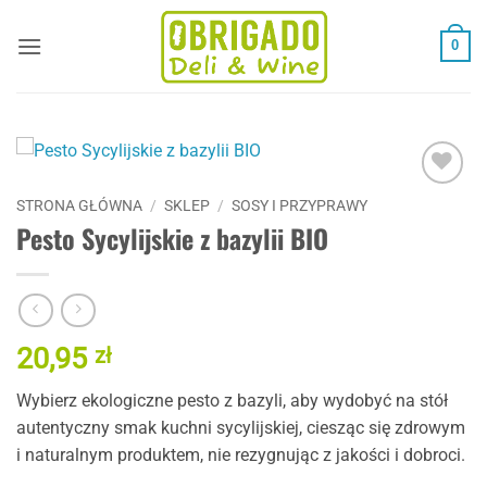
Przewiń
do
0
zawartości
Dodaj
STRONA GŁÓWNA
/
SKLEP
/
SOSY I PRZYPRAWY
do
Pesto Sycylijskie z bazylii BIO
listy
życzeń
20,95
zł
Wybierz ekologiczne pesto z bazyli, aby wydobyć na stół
autentyczny smak kuchni sycylijskiej, ciesząc się zdrowym
i naturalnym produktem, nie rezygnując z jakości i dobroci.