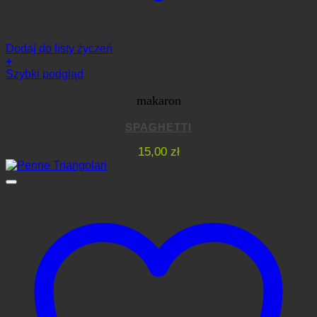
Dodaj do listy życzeń
+
Szybki podgląd
makaron
SPAGHETTI
15,00
zł