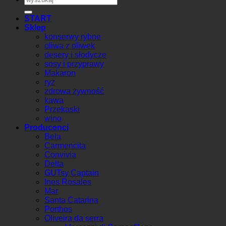
START
Sklep
konserwy rybne
oliwa z oliwek
desery i słodycze
sosy i przyprawy
Makaron
ryż
zdrowa żywność
kawa
Przekaski
wino
Producenci
Bela
Carmencita
Convivia
Delta
GUTsy Captain
Ines Rosales
Mar
Santa Catarina
Porthos
Oliveira da serra