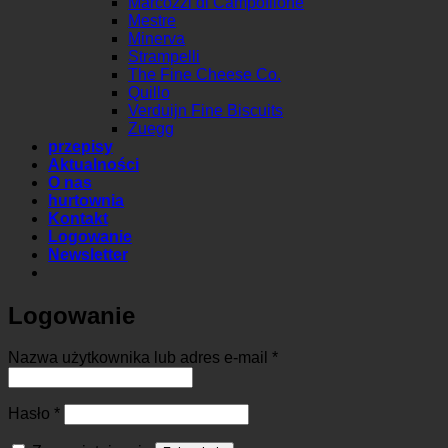
Marcozzi di Campofilone
Mestre
Minerva
Strampelli
The Fine Cheese Co.
Quillo
Verduijn Fine Biscuits
Zuegg
przepisy
Aktualności
O nas
hurtownia
Kontakt
Logowanie
Newsletter
Logowanie
Wymagane
Nazwa użytkownika lub adres e-mail
*
Wymagane
Hasło
*