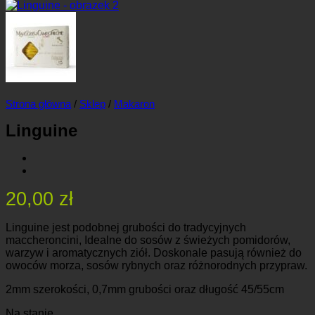
Strona główna
/
Sklep
/
Makaron
Linguine
20,00
zł
Linguine jest podobnej grubości do tradycyjnych
maccheroncini, Idealne do sosów z świeżych pomidorów,
warzyw i aromatycznych ziół. Doskonale pasują również do
owoców morza, sosów rybnych oraz różnorodnych przypraw.
2mm szerokości, 0,7mm grubości oraz długość 45/55cm
Na stanie