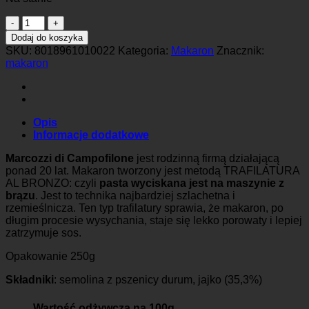
ilość
Linguine
Dodaj do koszyka
SKU:
8018961010022
Kategoria:
Makaron
Znacznik:
makaron
Opis
Informacje dodatkowe
Marcozzi di Campofilone
jest rodzinną firmą działającą
ponad 20 lat. Makaron tworzony jest metodą TRAFILATURA
AL BRONZO: czyli
pasta wyciskana jest na maszynie z
brązu
. Jest to technika najbardziej szlachetna i
rzemieślnicza. Ten typ trafilatury sprawia, że makaron, po
długim procesie wysychania, staje się lekko porowaty i lepiej
zatrzymuje sos.
Opakowanie 250g
Składniki
: semolina z pszenicy durum, jajko (35,3%)
Wartość odżywcza na 100g