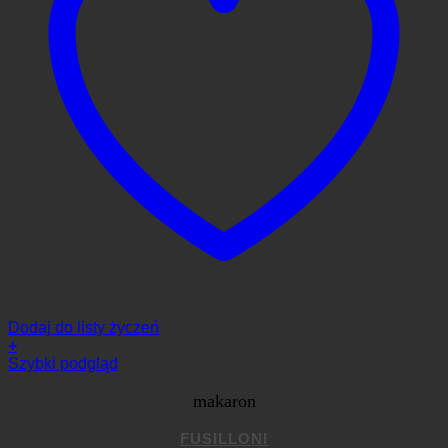
Dodaj do listy życzeń
+
Szybki podgląd
makaron
FUSILLONI