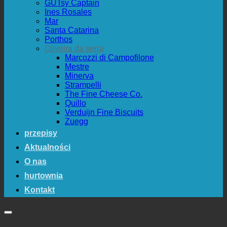
GUTsy Captain
Ines Rosales
Mar
Santa Catarina
Porthos
Oliveira da serra
Marcozzi di Campofilone
Mestre
Minerva
Strampelli
The Fine Cheese Co.
Quillo
Verduijn Fine Biscuits
Zuegg
przepisy
Aktualności
O nas
hurtownia
Kontakt