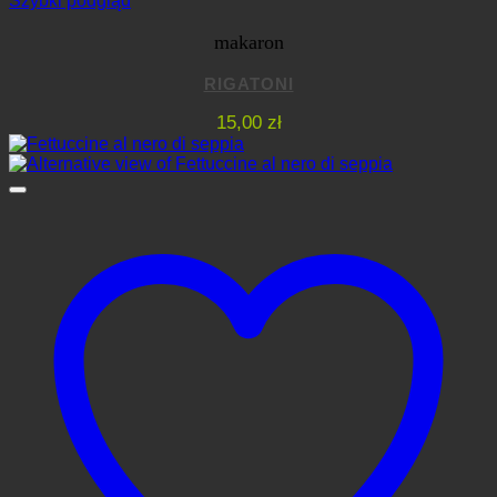
Szybki podgląd
makaron
RIGATONI
15,00
zł