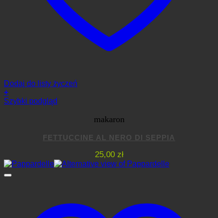
Dodaj do listy życzeń
+
Szybki podgląd
makaron
FETTUCCINE AL NERO DI SEPPIA
25,00
zł