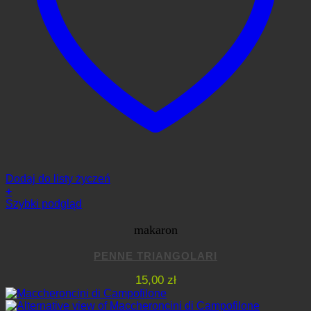
Dodaj do listy życzeń
+
Szybki podgląd
makaron
PENNE TRIANGOLARI
15,00
zł