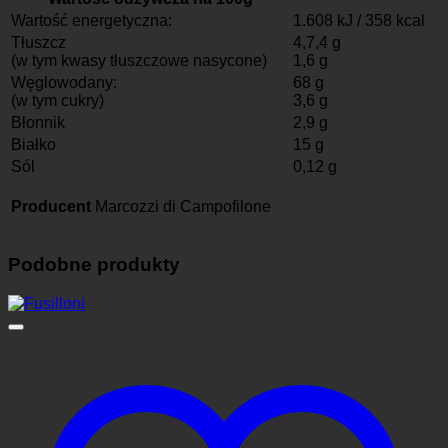
Wartość energetyczna:
1.608 kJ / 358 kcal
Tłuszcz
4,7,4 g
(w tym kwasy tłuszczowe nasycone)
1,6 g
Węglowodany:
68 g
(w tym cukry)
3,6 g
Błonnik
2,9 g
Białko
15 g
Sól
0,12 g
Producent
Marcozzi di Campofilone
Podobne produkty