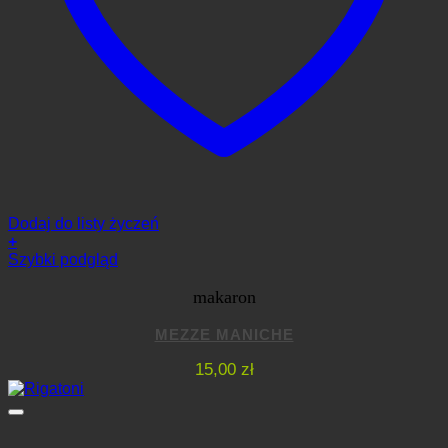
Dodaj do listy życzeń
+
Szybki podgląd
makaron
MEZZE MANICHE
15,00
zł