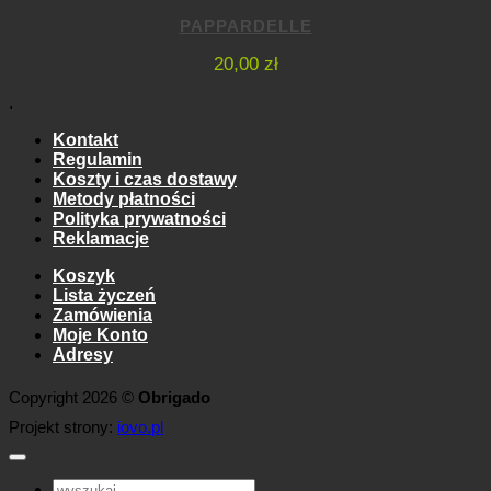
PAPPARDELLE
20,00
zł
.
Kontakt
Regulamin
Koszty i czas dostawy
Metody płatności
Polityka prywatności
Reklamacje
Koszyk
Lista życzeń
Zamówienia
Moje Konto
Adresy
Copyright 2026 ©
Obrigado
Projekt strony:
iovo.pl
Szukaj: