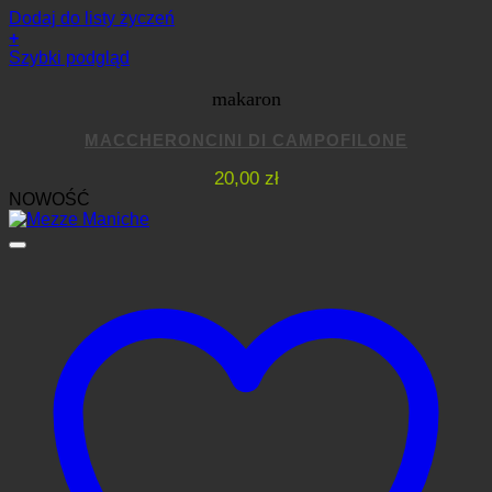
Dodaj do listy życzeń
+
Szybki podgląd
makaron
MACCHERONCINI DI CAMPOFILONE
20,00
zł
NOWOŚĆ