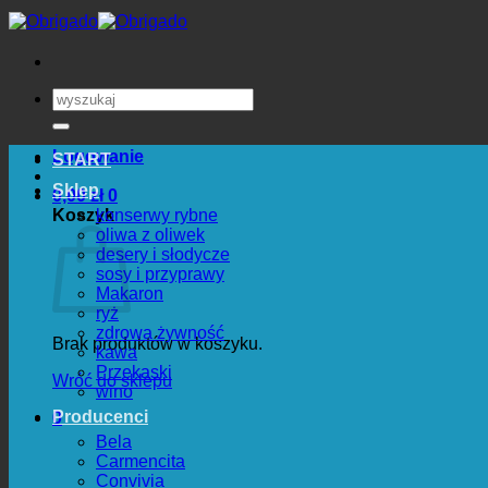
Przewiń
do
zawartości
Szukaj:
Logowanie
START
Sklep
0,00
zł
0
Koszyk
konserwy rybne
oliwa z oliwek
desery i słodycze
sosy i przyprawy
Makaron
ryż
zdrowa żywność
Brak produktów w koszyku.
kawa
Przekaski
Wróć do sklepu
wino
Producenci
0
Bela
Carmencita
Convivia