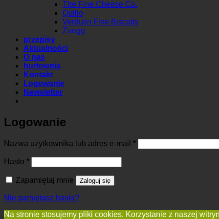
The Fine Cheese Co.
Quillo
Verduijn Fine Biscuits
Zuegg
przepisy
Aktualności
O nas
hurtownia
Kontakt
Logowanie
Newsletter
Logowanie
Wymagane
Nazwa użytkownika lub adres e-mail
*
Wymagane
Hasło
*
Zapamiętaj mnie
Zaloguj się
Nie pamiętasz hasła?
Na stronie stosujemy pliki cookies. Korzystanie z naszej 