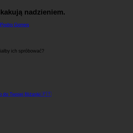
skakują nadzieniem.
Pedro Gomes
ciałby ich spróbować?
o do Twojej filiżanki 🇵🇹