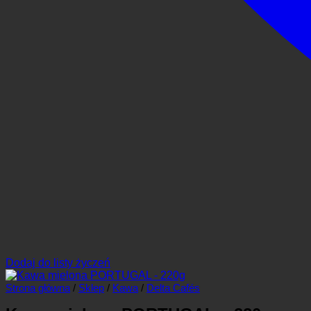
Dodaj do listy życzeń
Strona główna
/
Sklep
/
Kawa
/
Delta Cafés