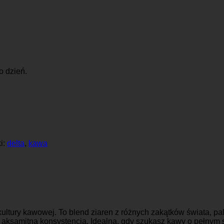
o dzień.
i:
delta
,
kawa
ultury kawowej. To blend ziaren z różnych zakątków świata, pa
i aksamitną konsystencją. Idealna, gdy szukasz kawy o pełnym