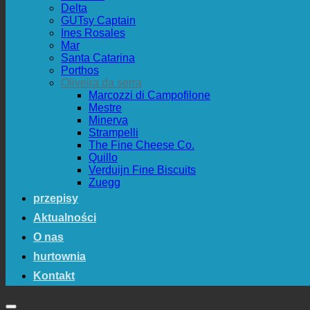
Delta
GUTsy Captain
Ines Rosales
Mar
Santa Catarina
Porthos
Oliveira da serra
Marcozzi di Campofilone
Mestre
Minerva
Strampelli
The Fine Cheese Co.
Quillo
Verduijn Fine Biscuits
Zuegg
przepisy
Aktualności
O nas
hurtownia
Kontakt