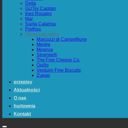
Delta
GUTsy Captain
Ines Rosales
Mar
Santa Catarina
Porthos
Oliveira da serra
Marcozzi di Campofilone
Mestre
Minerva
Strampelli
The Fine Cheese Co.
Quillo
Verduijn Fine Biscuits
Zuegg
przepisy
Aktualności
O nas
hurtownia
Kontakt