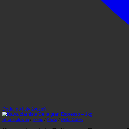
Dodaj do listy życzeń
Strona główna
/
Sklep
/
Kawa
/
Delta Cafés