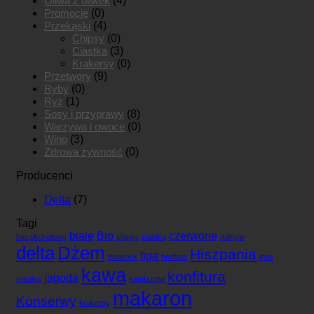
Oliwa z oliwek
(4)
Promocje
(0)
Przekąski
(4)
Chipsy
(0)
Ciastka
(3)
Krakersy
(0)
Przetwory
(9)
Ryby
(0)
Ryż
(1)
Sosy i przyprawy
(8)
Warzywa i owoce
(0)
Wino
(3)
Zdrowa żywność
(0)
Producenci
Delta
(7)
Tagi
białe
Bio
czerwone
bezalkoholowe
chipsy
ciastka
daktyle
delta
Dżem
Hiszpania
figa
ecobook
herbata
ines
kawa
konfitura
jagoda
rosales
kombucha
makaron
Konserwy
krakersy