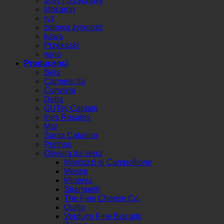
sosy i przyprawy
Makaron
ryż
zdrowa żywność
kawa
Przekaski
wino
Producenci
Bela
Carmencita
Convivia
Delta
GUTsy Captain
Ines Rosales
Mar
Santa Catarina
Porthos
Oliveira da serra
Marcozzi di Campofilone
Mestre
Minerva
Strampelli
The Fine Cheese Co.
Quillo
Verduijn Fine Biscuits