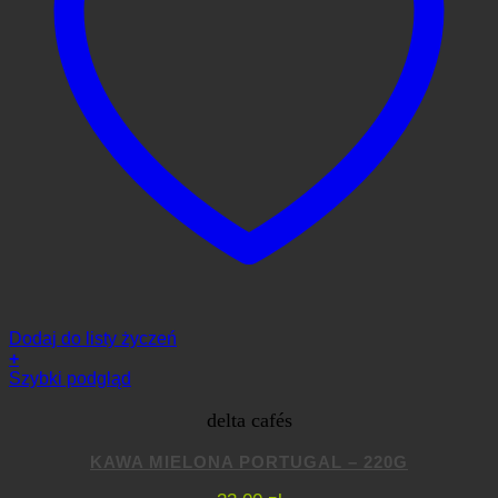
Dodaj do listy życzeń
+
Szybki podgląd
delta cafés
KAWA MIELONA PORTUGAL – 220G