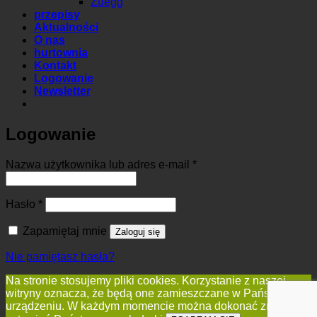
Zuegg
przepisy
Aktualności
O nas
hurtownia
Kontakt
Logowanie
Newsletter
Logowanie
Wymagane
Nazwa użytkownika lub adres e-mail
*
Wymagane
Hasło
*
Zapamiętaj mnie
Zaloguj się
Nie pamiętasz hasła?
Na stronie stosujemy pliki cookies. Korzystanie z naszej
witryny oznacza, że będą one zamieszczane w Państwa
urządzeniu. W każdym momencie można dokonać zmiany