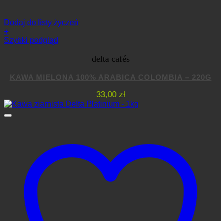
Dodaj do listy życzeń
+
Szybki podgląd
delta cafés
KAWA MIELONA 100% ARABICA COLOMBIA – 220G
33,00
zł