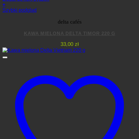
+
Szybki podgląd
delta cafés
KAWA MIELONA DELTA TIMOR 220 G
33,00
zł