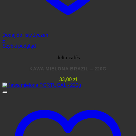
Dodaj do listy życzeń
+
Szybki podgląd
delta cafés
KAWA MIELONA BRAZIL – 220G
33,00
zł