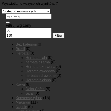
Posortowane
Wyświetlanie wszystkich wyników: 7
według
najnowszych
Szukaj:
Filtruj wg ceny
Cena
Cena
min
max
Filtruj
Bez kategorii
(0)
Brasil
(0)
Herbata
(0)
Herbata biała
(0)
herbata czarna
(0)
Herbata czerwona
(0)
Herbata owocowa
(0)
herbata zdrowotne
(0)
Herbata zielona
(0)
Kawa
(8)
Delta Cafés
(8)
Sical
(0)
Konserwy rybne
(15)
Makaron
(11)
Napoje
(0)