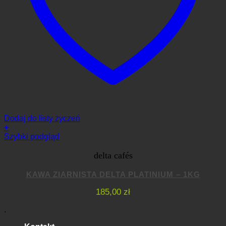
Dodaj do listy życzeń
+
Szybki podgląd
delta cafés
KAWA ZIARNISTA DELTA PLATINIUM – 1KG
185,00
zł
.