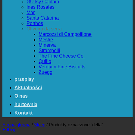
GUTsy Captain
Ines Rosales
Mar
Santa Catarina
Porthos
Oliveira da serra
Marcozzi di Campofilone
Mestre
Minerva
Strampelli
The Fine Cheese Co.
Quillo
Verduijn Fine Biscuits
Zuegg
przepisy
Aktualności
O nas
hurtownia
Kontakt
Strona główna
/
Sklep
/
Produkty oznaczone “delta”
Filtruj