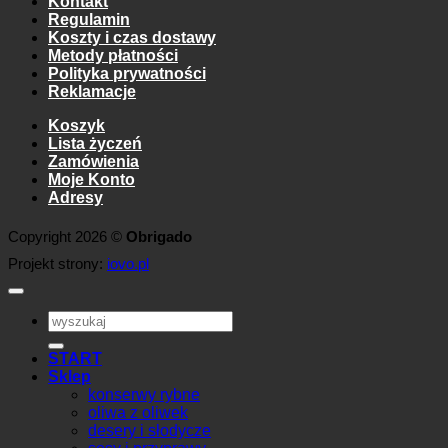
Kontakt
Regulamin
Koszty i czas dostawy
Metody płatności
Polityka prywatności
Reklamacje
Koszyk
Lista życzeń
Zamówienia
Moje Konto
Adresy
Copyright 2026 ©
Obrigado
Projekt strony:
iovo.pl
Szukaj:
START
Sklep
konserwy rybne
oliwa z oliwek
desery i słodycze