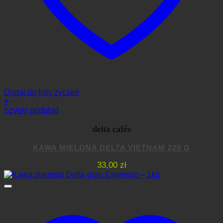
Dodaj do listy życzeń
+
Szybki podgląd
delta cafés
KAWA MIELONA DELTA VIETNAM 220 G
33,00
zł