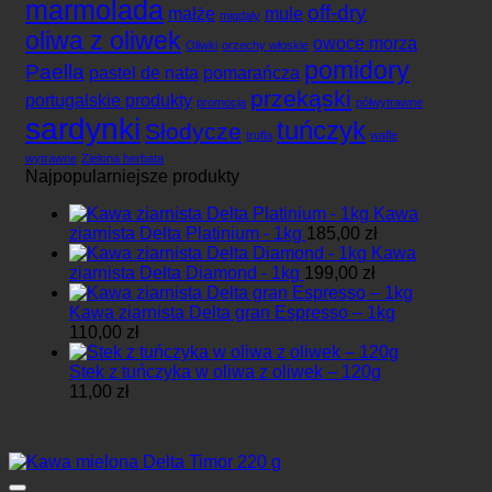
marmolada
off-dry
małże
mule
migdały
oliwa z oliwek
owoce morza
Oliwki
orzechy włoskie
pomidory
Paella
pastel de nata
pomarańcza
przekąski
portugalskie produkty
promocja
półwytrawne
sardynki
tuńczyk
Słodycze
trufla
wafle
wytrawne
Zielona herbata
Najpopularniejsze produkty
Kawa
ziarnista Delta Platinium - 1kg
185,00
zł
Kawa
ziarnista Delta Diamond - 1kg
199,00
zł
Kawa ziarnista Delta gran Espresso – 1kg
110,00
zł
Stek z tuńczyka w oliwa z oliwek – 120g
11,00
zł