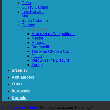
Delta
GUTsy Captain
Ines Rosales
Mar
Santa Catarina
Porthos
Oliveira da serra
Marcozzi di Campofilone
Mestre
Minerva
Strampelli
The Fine Cheese Co.
Quillo
Verduijn Fine Biscuits
Zuegg
przepisy
Aktualności
O nas
hurtownia
Kontakt
Strona główna
/
Sklep
/
Produkty oznaczone “Konserwy”