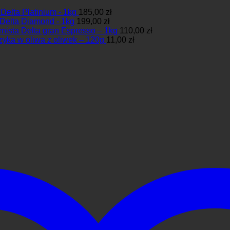
Delta Platinium - 1kg
185,00
zł
 Delta Diamond - 1kg
199,00
zł
nista Delta gran Espresso – 1kg
110,00
zł
zyka w oliwa z oliwek – 120g
11,00
zł