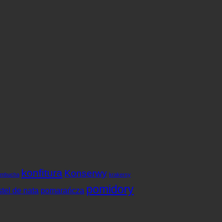
konfitura
Konserwy
ombucha
krakersy
pomidory
tel de nata
pomarańcza