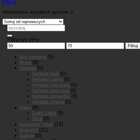
Filtruj
Posortowane
Wyświetlanie wszystkich wyników: 2
według
najnowszych
Szukaj:
Filtruj wg ceny
Cena
Cena
Filtruj
min
max
Bez kategorii
(0)
Brasil
(0)
Herbata
(0)
Herbata biała
(0)
herbata czarna
(0)
Herbata czerwona
(0)
Herbata owocowa
(0)
herbata zdrowotne
(0)
Herbata zielona
(0)
Kawa
(8)
Delta Cafés
(8)
Sical
(0)
Konserwy rybne
(15)
Makaron
(11)
Napoje
(0)