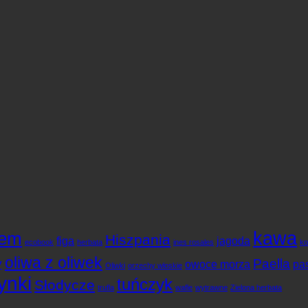
kawa
em
Hiszpania
figa
jagoda
ecobook
herbata
ines rosales
k
oliwa z oliwek
y
Paella
owoce morza
pas
Oliwki
orzechy włoskie
ynki
tuńczyk
Słodycze
trufla
wafle
wytrawne
Zielona herbata