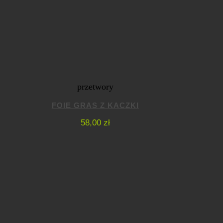
przetwory
FOIE GRAS Z KACZKI
58,00
zł