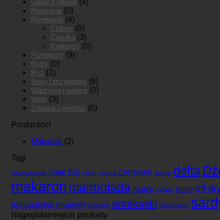
Oliwa z oliwek
(4)
Promocje
(0)
Przekąski
(4)
Chipsy
(0)
Ciastka
(3)
Krakersy
(0)
Przetwory
(9)
Ryby
(0)
Ryż
(1)
Sosy i przyprawy
(8)
Warzywa i owoce
(0)
Wino
(3)
Zdrowa żywność
(0)
Producenci
Malvasia
(2)
Tagi
delta
Dż
białe
Bio
czerwone
bezalkoholowe
chipsy
ciastka
daktyle
makaron
marmolada
off-dr
małże
mule
migdały
sard
przekąski
portugalskie produkty
promocja
półwytrawne
Najpopularniejsze produkty