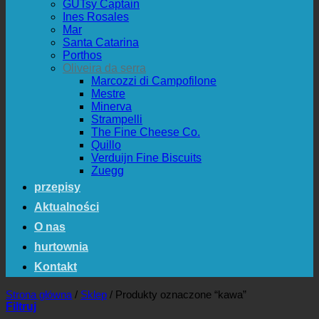
GUTsy Captain
Ines Rosales
Mar
Santa Catarina
Porthos
Oliveira da serra
Marcozzi di Campofilone
Mestre
Minerva
Strampelli
The Fine Cheese Co.
Quillo
Verduijn Fine Biscuits
Zuegg
przepisy
Aktualności
O nas
hurtownia
Kontakt
Strona główna
/
Sklep
/
Produkty oznaczone “kawa”
Filtruj