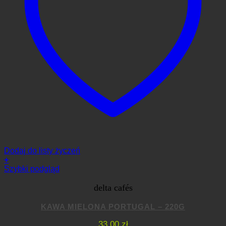
Dodaj do listy życzeń
+
Szybki podgląd
delta cafés
KAWA MIELONA PORTUGAL – 220G
33,00
zł