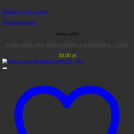
Dodaj do listy życzeń
+
Szybki podgląd
delta cafés
KAWA MIELONA 100% ARABICA COLOMBIA – 220G
33,00
zł