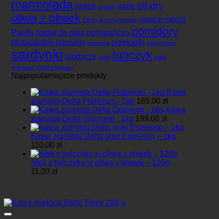
marmolada
off-dry
małże
mule
migdały
oliwa z oliwek
owoce morza
Oliwki
orzechy włoskie
pomidory
Paella
pastel de nata
pomarańcza
portugalskie produkty
przekąski
promocja
półwytrawne
sardynki
tuńczyk
Słodycze
trufla
wafle
wytrawne
Zielona herbata
Najpopularniejsze produkty
Kawa
ziarnista Delta Platinium - 1kg
185,00
zł
Kawa
ziarnista Delta Diamond - 1kg
199,00
zł
Kawa ziarnista Delta gran Espresso – 1kg
110,00
zł
Stek z tuńczyka w oliwa z oliwek – 120g
11,00
zł