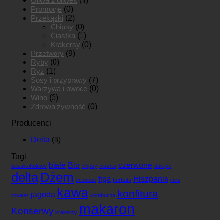
Oliwa z oliwek
(4)
Promocje
(0)
Przekąski
(2)
Chipsy
(0)
Ciastka
(1)
Krakersy
(0)
Przetwory
(9)
Ryby
(0)
Ryż
(1)
Sosy i przyprawy
(7)
Warzywa i owoce
(0)
Wino
(3)
Zdrowa żywność
(0)
Producenci
Delta
(8)
Tagi
białe
Bio
czerwone
bezalkoholowe
chipsy
ciastka
daktyle
delta
Dżem
figa
Hiszpania
ecobook
herbata
ines
kawa
konfitura
jagoda
rosales
kombucha
makaron
Konserwy
krakersy