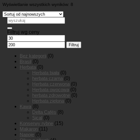
Posortowane
Wyświetlanie wszystkich wyników: 8
według
najnowszych
Szukaj:
Filtruj wg ceny
Cena
Cena
min
max
Filtruj
Bez kategorii
(0)
Brasil
(0)
Herbata
(0)
Herbata biała
(0)
herbata czarna
(0)
Herbata czerwona
(0)
Herbata owocowa
(0)
herbata zdrowotne
(0)
Herbata zielona
(0)
Kawa
(8)
Delta Cafés
(8)
Sical
(0)
Konserwy rybne
(15)
Makaron
(11)
Napoje
(0)