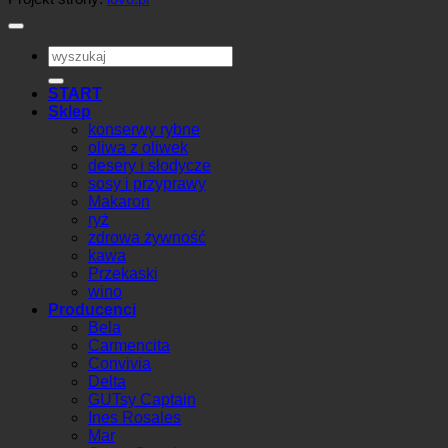
Szukaj:
START
Sklep
konserwy rybne
oliwa z oliwek
desery i słodycze
sosy i przyprawy
Makaron
ryż
zdrowa żywność
kawa
Przekaski
wino
Producenci
Bela
Carmencita
Convivia
Delta
GUTsy Captain
Ines Rosales
Mar