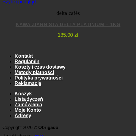
Szybki podgląd
delta cafés
KAWA ZIARNISTA DELTA PLATINIUM – 1KG
185,00
zł
.
Kontakt
Regulamin
Koszty i czas dostawy
Metody płatności
Polityka prywatności
Reklamacje
Koszyk
Lista życzeń
Zamówienia
Moje Konto
Adresy
Copyright 2026 ©
Obrigado
Projekt strony:
iovo.pl