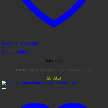
Dodaj do listy życzeń
+
Szybki podgląd
delta cafés
KAWA MIELONA DELTA VIETNAM 220 G
33,00
zł