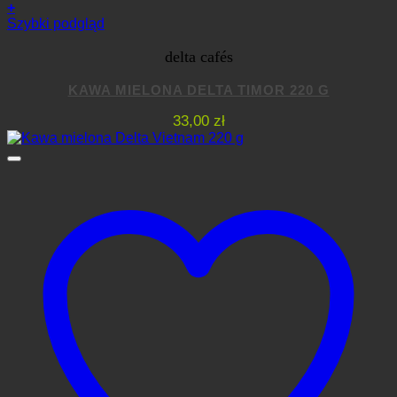
+
Szybki podgląd
delta cafés
KAWA MIELONA DELTA TIMOR 220 G
33,00
zł