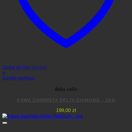
Dodaj do listy życzeń
+
Szybki podgląd
delta cafés
KAWA ZIARNISTA DELTA DIAMOND – 1KG
199,00
zł