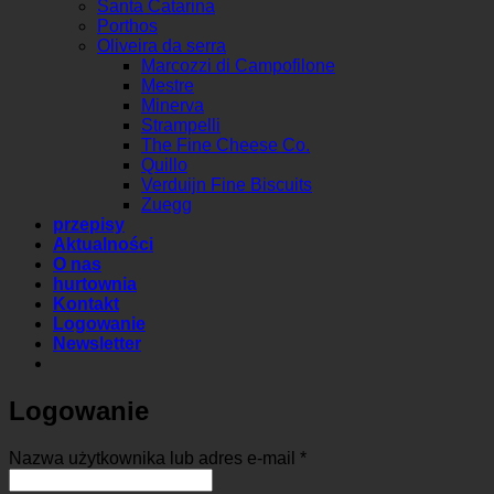
Santa Catarina
Porthos
Oliveira da serra
Marcozzi di Campofilone
Mestre
Minerva
Strampelli
The Fine Cheese Co.
Quillo
Verduijn Fine Biscuits
Zuegg
przepisy
Aktualności
O nas
hurtownia
Kontakt
Logowanie
Newsletter
Logowanie
Wymagane
Nazwa użytkownika lub adres e-mail
*