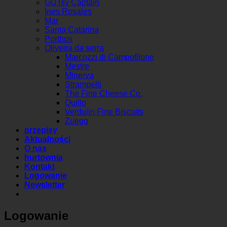
GUTsy Captain
Ines Rosales
Mar
Santa Catarina
Porthos
Oliveira da serra
Marcozzi di Campofilone
Mestre
Minerva
Strampelli
The Fine Cheese Co.
Quillo
Verduijn Fine Biscuits
Zuegg
przepisy
Aktualności
O nas
hurtownia
Kontakt
Logowanie
Newsletter
Logowanie