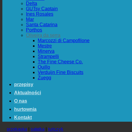
Delta
GUTsy Captain
Ines Rosales
Mar
Santa Catarina
Porthos
Oliveira da serra
Marcozzi di Campofilone
Mestre
Minerva
Strampelli
The Fine Cheese Co.
Quillo
Verduijn Fine Biscuits
Zuegg
przepisy
Aktualności
O nas
hurtownia
Kontakt
przekąska
|
sałatka
|
tuńczyk