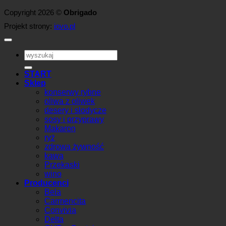
Copyright 2026 ©
Obrigado
Projekt strony:
iovo.pl
Szukaj:
START
Sklep
konserwy rybne
oliwa z oliwek
desery i słodycze
sosy i przyprawy
Makaron
ryż
zdrowa żywność
kawa
Przekaski
wino
Producenci
Bela
Carmencita
Convivia
Delta