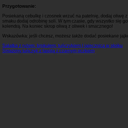
Przygotowanie:
Posiekaną cebulkę i czosnek wrzuć na patelnię, dodaj oliwę z 
smaku dodaj odrobinę soli. W tym czasie, gdy wszystko się go
kolendrą. Na koniec skrop oliwą z oliwek i smacznego!
Wskazówka: jeśli chcesz, możesz także dodać posiekane jaj
Sałatka z ryżem, brokułem, tuńczykiem I jajecznicą w słoiku
Smażony tuńczyk z fasolą z czarnym oczkiem