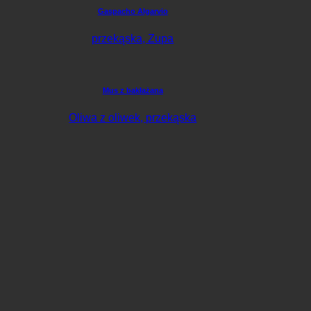
Gaspacho Algarvio
przekąska, Zupa
Mus z bakłażana
Oliwa z oliwek, przekąska