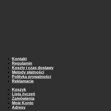
.
Kontakt
Regulamin
Koszty i czas dostawy
Metody płatności
Polityka prywatności
Reklamacje
Koszyk
Lista życzeń
Zamówienia
Moje Konto
Adresy