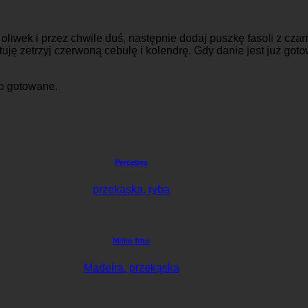
oliwek i przez chwile duś, następnie dodaj puszkę fasoli z czar
tuję zetrzyj czerwoną cebulę i kolendrę. Gdy danie jest już go
ko gotowane.
Percebes
przekąska, ryba
Milho frito
Madeira, przekąska