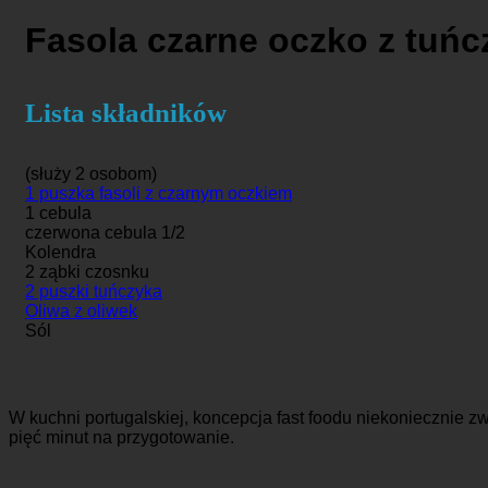
Fasola czarne oczko z tuń
Lista składników
(służy 2 osobom)
1 puszka fasoli z czarnym oczkiem
1 cebula
czerwona cebula 1/2
Kolendra
2 ząbki czosnku
2 puszki tuńczyka
Oliwa z oliwek
Sól
W kuchni portugalskiej, koncepcja fast foodu niekoniecznie 
pięć minut na przygotowanie.